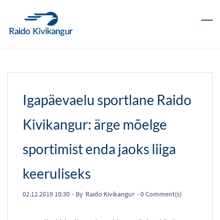
Skip
to
main
content
Igapäevaelu sportlane Raido
Kivikangur: ärge mõelge
sportimist enda jaoks liiga
keeruliseks
02.12.2019 10:30
- By
Raido Kivikangur
-
0
Comment(s)