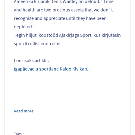
Ameerika kirjanik Denis Waitley on öelnud:" Time
and health are two precious assets that we don´t
recognize and appreciate until they have been
depleted."
Tegin hiljuti koostööd Ajakirjaga Sport, kus kirjutasin
spordi rollist enda elus.
Loe lisaks artiklit:
Igapäevaelu sportlane Raido Kivikan...
Read more
Tags :