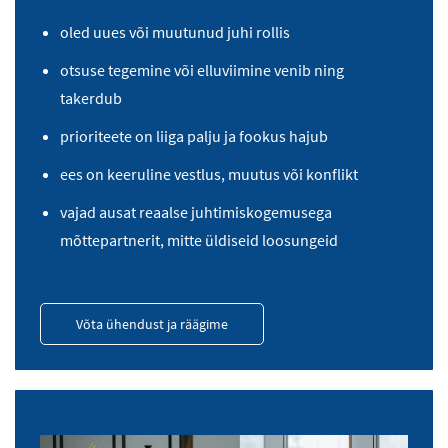
oled uues või muutunud juhi rollis
otsuse tegemine või elluviimine venib ning
takerdub
prioriteete on liiga palju ja fookus hajub
ees on keeruline vestlus, muutus või konflikt
vajad ausat reaalse juhtimiskogemusega
mõttepartnerit, mitte üldiseid loosungeid
Võta ühendust ja räägime