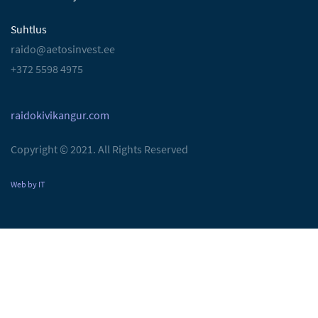
Suhtlus
raido@aetosinvest.ee
+372 5598 4975
raidokivikangur.com
Copyright © 2021. All Rights Reserved
Web by IT