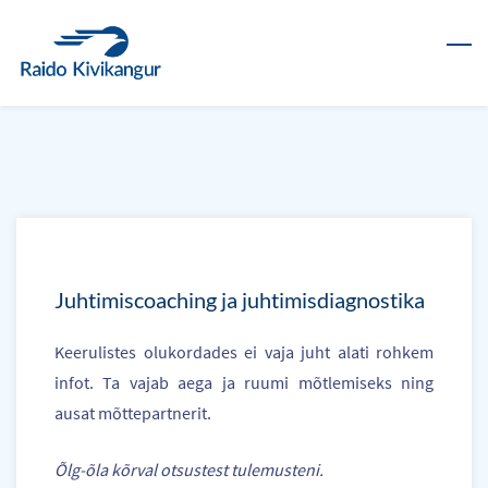
Skip
to
main
content
Juhtimiscoaching ja juhtimisdiagnostika
Keerulistes olukordades ei vaja juht alati rohkem
infot. Ta vajab aega ja ruumi mõtlemiseks ning
ausat mõttepartnerit.
Õlg-õla kõrval otsustest tulemusteni.