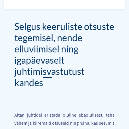
Selgus keeruliste otsuste
tegemisel, nende
elluviimisel ning
igapäevaselt
juhtimisvastutust
kandes
Aitan juhtidel eristada oluline ebaolulisest, teha
vähem ja kiiremaid otsuseid ning näha, kas see, mis