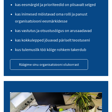
kas eesmärgid ja prioriteedid on piisavalt selged
kas inimesed mõistavad oma rolli ja panust
organisatsiooni eesmärkidesse
kas vastutus ja otsustusõigus on arusaadavad
kas kokkulepped jõuavad päriselt teostuseni
kus tulemuslik töö kõige rohkem takerdub
Räägime sinu organisatsiooni olukorrast