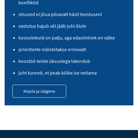
konfliktid
otsused ei jõua piisavalt hästi teostuseni
vastutus hajub või jääb juhi õlule
koosolekuid on palju, aga edasiminek on väike
prioriteete mõistetakse erinevalt
koostöö teiste üksustega takerdub
juht tunneb, et peab kõike ise vedama
Kirjuta ja räägime