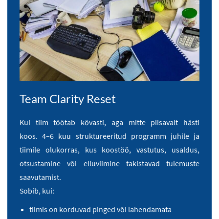
Team Clarity Reset
Kui tiim töötab kõvasti, aga mitte piisavalt hästi
koos.
4–6 kuu struktureeritud programm juhile ja
tiimile olukorras, kus koostöö, vastutus, usaldus,
otsustamine või elluviimine takistavad tulemuste
saavutamist.
Sobib, kui:
tiimis on korduvad pinged või lahendamata