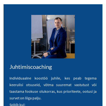
Juhtimiscoaching
Individuaalne koostöö juhile, kes peab tegema
keerulisi otsuseid, võtma suuremat vastutust või
taastama fookuse olukorras, kus prioriteete, ootusi ja
survet on liiga palju.
Sobib kui: