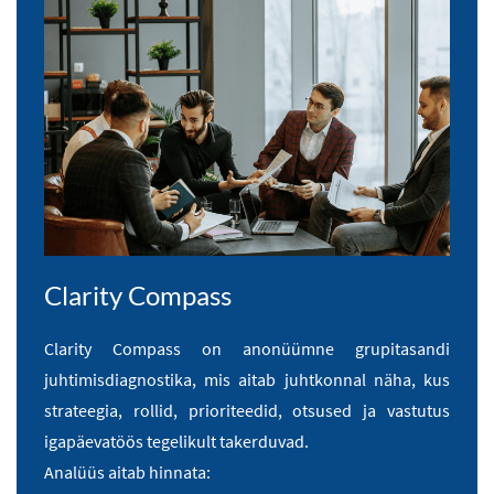
Clarity Compass
Clarity Compass on anonüümne grupitasandi
juhtimisdiagnostika, mis aitab juhtkonnal näha, kus
strateegia, rollid, prioriteedid, otsused ja vastutus
igapäevatöös tegelikult takerduvad.
Analüüs aitab hinnata: